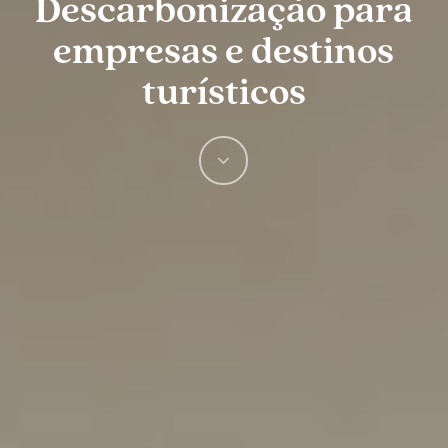
Descarbonização para
empresas e destinos
turísticos
Navigate
to
the
next
section