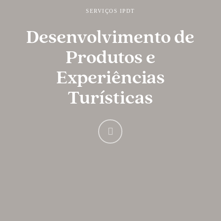
SERVIÇOS IPDT
Desenvolvimento de
Produtos e
Experiências
Turísticas
Navigate
to
the
next