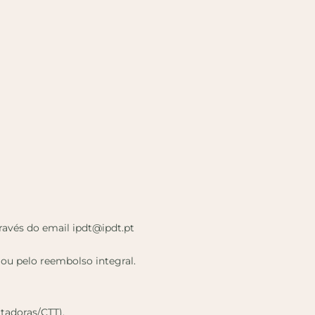
ravés do email ipdt@ipdt.pt
 ou pelo reembolso integral.
rtadoras/CTT).