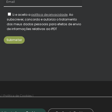
Li e aceito a
política de privacidade
. Ao
subscrever, concordo e autorizo o tratamento
dos meus dados pessoais para efeitos de envio
de informações relativas ao IPDT
s
|
Política de Cookies
|