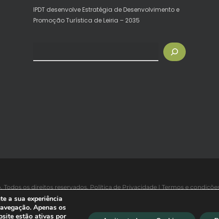
IPDT desenvolve Estratégia de Desenvolvimento e
Promoção Turística de Leiria – 2035
Pesquisar
. Todos os direitos reservados.
Política de Privacidade
|
Termos e condiçõe
te a sua experiência
Política da Qualidade
|
Powered by IPDT®
 navegação. Apenas os
site estão ativas por