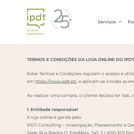
Skip
to
main
Serviços
Pu
content
TERMOS E CONDIÇÕES DA LOJA ONLINE DO IPDT
Estes Termos e Condições regulam o acesso e utili
em
https://www.ipdt.pt/
, e aplicam-se a todas as e
Ao realizar uma compra, o cliente declara ter lido
1. Entidade responsável
A loja online é gerida pelo:
IPDT Consulting – Investigação, Planeamento e De
Sede: Rua Rainha D. Estefânia, 243, 3 | 4150-303 Por