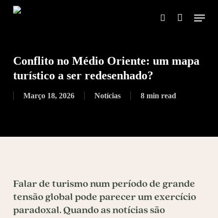
Skip
Menu
to
search
main
content
Conflito no Médio Oriente: um mapa
turístico a ser redesenhado?
Março 18, 2026
Notícias
8 min read
Falar de turismo num período de grande
tensão global pode parecer um exercício
paradoxal. Quando as notícias são