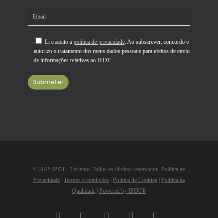
Li e aceito a
política de privacidade
. Ao subscrever, concordo e
autorizo o tratamento dos meus dados pessoais para efeitos de envio
de informações relativas ao IPDT
© 2025 IPDT - Turismo. Todos os direitos reservados.
Política de
Privacidade
|
Termos e condições
|
Política de Cookies
|
Política da
Qualidade
|
Powered by IPDT®
facebook
linkedin
youtube
instagram
email