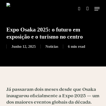
Skip
Menu
to
search
main
content
Expo Osaka 2025: o futuro em
exposição e o turismo no centro
Junho 12, 2025
Notícias
6 min read
Já passaram dois meses desde que
Osaka
inaugurou oficialmente a Expo 2025 — um
dos maiores eventos globais da década.