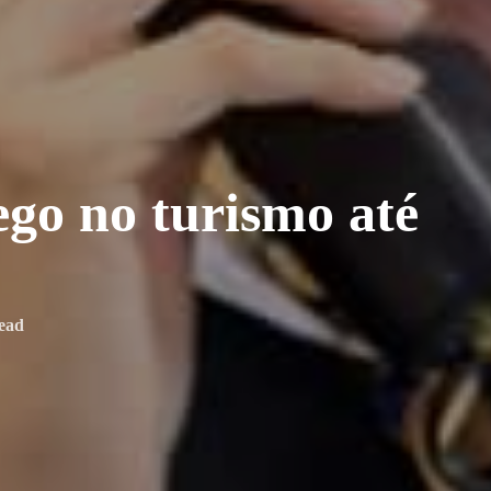
go no turismo até
read