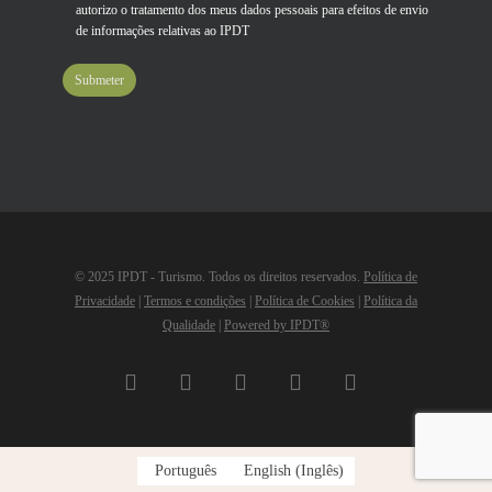
autorizo o tratamento dos meus dados pessoais para efeitos de envio
de informações relativas ao IPDT
© 2025 IPDT - Turismo. Todos os direitos reservados.
Política de
Privacidade
|
Termos e condições
|
Política de Cookies
|
Política da
Qualidade
|
Powered by IPDT®
facebook
linkedin
youtube
instagram
email
Português
English
(
Inglês
)