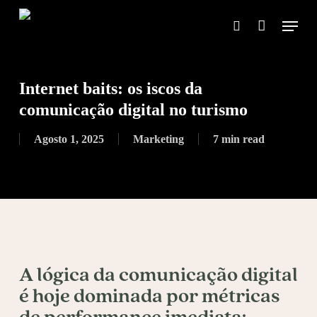
Skip
Menu
to
search
main
content
Internet baits: os iscos da
comunicação digital no turismo
Agosto 1, 2025
Marketing
7 min read
A lógica da comunicação digital
é hoje dominada por métricas