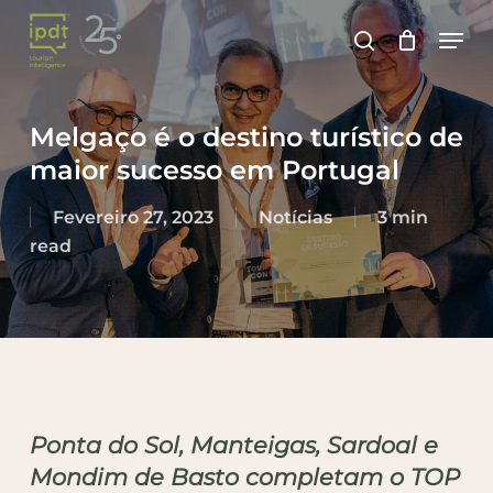
Skip
Men
to
search
Close
main
Menu
content
Melgaço é o destino turístico de
maior sucesso em Portugal
Fevereiro 27, 2023
Notícias
3 min
read
Ponta do Sol, Manteigas, Sardoal e
Mondim de Basto completam o TOP