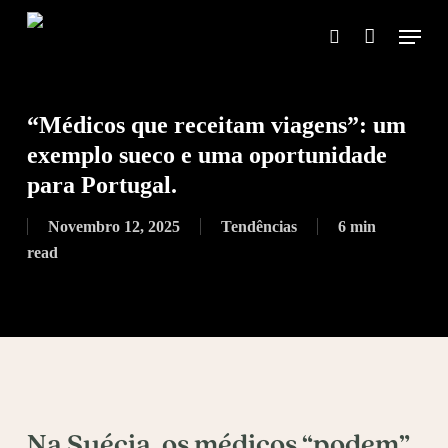
Skip
Menu
to
search
main
content
“Médicos que receitam viagens”: um
exemplo sueco e uma oportunidade
para Portugal.
Novembro 12, 2025
Tendências
6 min
read
Na Suécia, os médicos “podem”