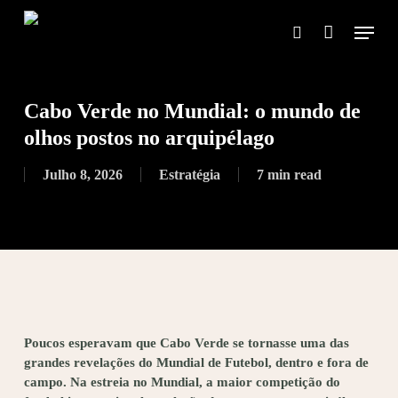
Skip
Menu
to
search
main
content
Cabo Verde no Mundial: o mundo de
olhos postos no arquipélago
Julho 8, 2026
Estratégia
7 min read
Poucos esperavam que Cabo Verde se tornasse uma das
grandes revelações do Mundial de Futebol, dentro e fora de
campo. Na estreia no Mundial, a maior competição do