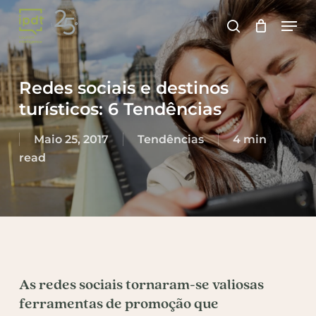
Skip
Men
to
search
main
content
Redes sociais e destinos
turísticos: 6 Tendências
Maio 25, 2017
Tendências
4 min
read
As redes sociais tornaram-se valiosas
ferramentas de promoção que